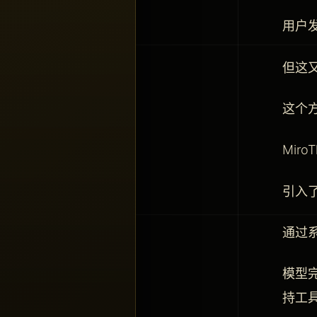
用户
但这
这个
Mir
引入
通过
模型完
持工具