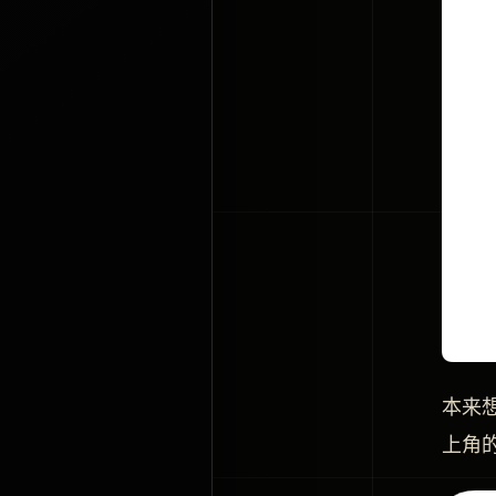
本来
上角