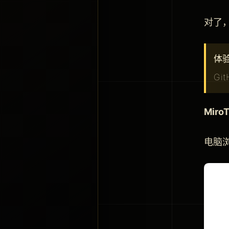
对了，
体验网
Git
Miro
电脑