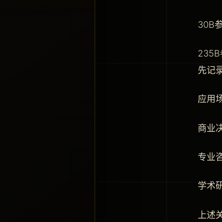
30B
235
先记
应用
商业
专业
学术
上述