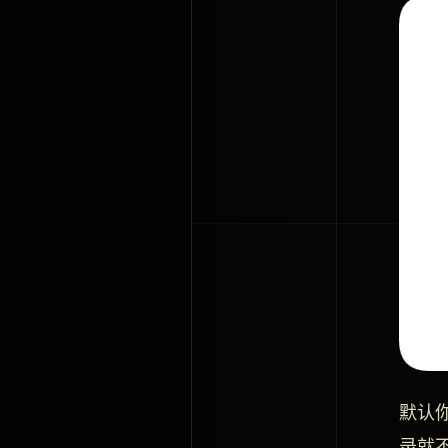
默认你
录就