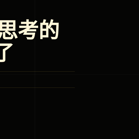
慢思考的
了