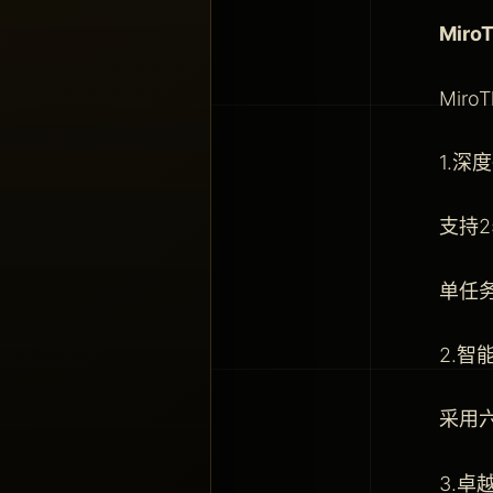
Miro
Mir
1.深
支持
单任
2.智
采用
3.卓