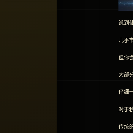
说到
几乎
但你
大部
仔细
对于
传统