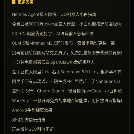
更多阅读
Hermes Agent接入微信、QQ机器人小白指南
免费白嫖5000万token龙猫大模型，小白也能搭建加强版Opencla
2026年彻底告别打字，AI语音输入必有回响
GLM-5和Minimax M2.5同时发布，双雄争霸谁更胜一筹
别再花钱给抠图网站充会员了，免费批量抠图去背景换背景神器请
一分钟免费部署云端OpenClaw小龙虾机器人
左手豆包大模型2.0，右手Seedream 5.0 Lite，根本学不完
阿里千问有点离谱，一键生成PPT居然赶上了NanoBanana Pro
告别命令行！Cherry Studio一键解锁OpenClaw，小白也能玩转Ag
WorkAny：一款开源免费的本地AI智能体，用自然语言指挥电脑干
Android手势翻页效果
如何把微信玩残废
玩转微信SEO引流不断