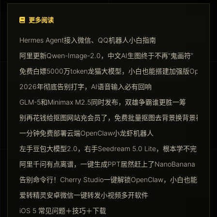
更多阅读
Hermes Agent接入微信、QQ机器人小白指南
阿里更新Qwen-Image-2.0，中文AI生图终于不再“鬼画符”
免费白嫖5000万token龙猫大模型，小白也能搭建加强版Opencla
2026年彻底告别打字，AI语音输入必有回响
GLM-5和Minimax M2.5同时发布，双雄争霸谁更胜一筹
别再花钱给抠图网站充会员了，免费批量抠图去背景换背景神器请
一分钟免费部署云端OpenClaw小龙虾机器人
左手豆包大模型2.0，右手Seedream 5.0 Lite，根本学不完
阿里千问有点离谱，一键生成PPT居然赶上了NanoBanana Pro
告别命令行！Cherry Studio一键解锁OpenClaw，小白也能玩转Ag
爱转精灵安卓微信一键转发小视频多开软件
iOS 5 常见问题＋技巧＋下载