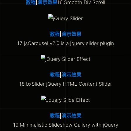
教程
|
演示效果
16 Smooth Div Scroll
教程
|
演示效果
17 jsCarousel v2.0 is a jquery slider plugin
教程
|
演示效果
18 bxSlider jQuery HTML Content Slider
教程
|
演示效果
19 Minimalistic Slideshow Gallery with jQuery