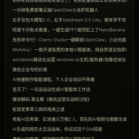
一分钟免费部署云端OpenClaw小龙虾机器人
左手豆包大模型2.0，右手Seedream 5.0 Lite，根本学不完
阿里千问有点离谱，一键生成PPT居然赶上了NanoBanana Pro
告别命令行！Cherry Studio一键解锁OpenClaw，小白也能玩转Ag
WorkAny：一款开源免费的本地AI智能体，用自然语言指挥电脑干
wordpress静态化设置:windows iis主机(服务器)伪静态地址去掉ind
微信企业号的价值
AI快速制作智能课程，个人企业培训不再难
变天了！一句话自动生成AI智能体工作流
微信解码.第五期《微信运营实战研讨班》
松鼠老爹章三疯的电商之道
老板AI应用课：实测通义万相2.5，领先的AI视频与图像生成模型
AI生成的网页太丑没品味，你试试这个Skill技能
老板AI应用课：短视频文案这么提取就对了