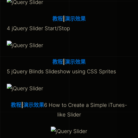
教程
|
演示效果
4 jQuery Slider Start/Stop
教程
|
演示效果
5 jQuery Blinds Slideshow using CSS Sprites
教程
|
演示效果
6 How to Create a Simple iTunes-
like Slider