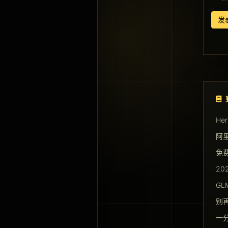
He
阿里
免费
2
GL
别
一