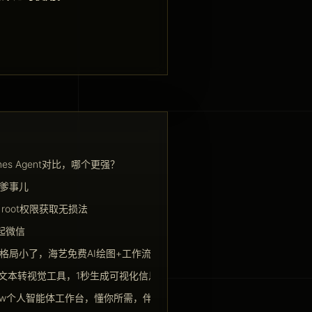
rmes Agent对比，哪个更强？
爹事儿
d root权限获取无损法
谈起微信
格局小了，海艺免费AI绘图+工作流更能打
AI文本转视觉工具，1秒生成可视化信息图
Paw个人智能体工作台，懂你所需，伴你左右