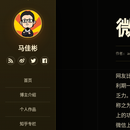
马佳彬
作者: a
网友
首页
利期
博主介绍
乏力
称之为
个人作品
上的
知乎专栏
微信