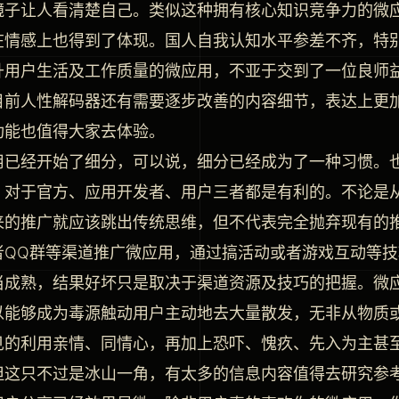
镜子让人看清楚自己。类似这种拥有核心知识竞争力的微
在情感上也得到了体现。国人自我认知水平参差不齐，特
升用户生活及工作质量的微应用，不亚于交到了一位良师
目前人性解码器还有需要逐步改善的内容细节，表达上更
功能也值得大家去体验。
用已经开始了细分，可以说，细分已经成为了一种习惯。
，对于官方、应用开发者、用户三者都是有利的。不论是
来的推广就应该跳出传统思维，但不代表完全抛弃现有的
者QQ群等渠道推广微应用，通过搞活动或者游戏互动等
当成熟，结果好坏只是取决于渠道资源及技巧的把握。微
以能够成为毒源触动用户主动地去大量散发，无非从物质
见的利用亲情、同情心，再加上恐吓、愧疚、先入为主甚
但这只不过是冰山一角，有太多的信息内容值得去研究参