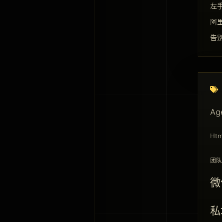
左手
阿里
告别
Ag
Htm
团队
微
私