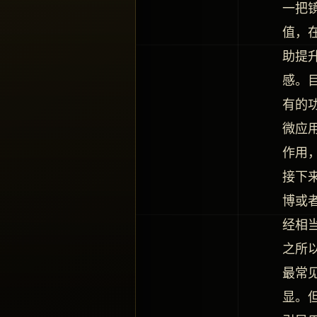
一把
值，
助提
感。
有的
微应
作用
接下
博或
经相
之所
最常
显。