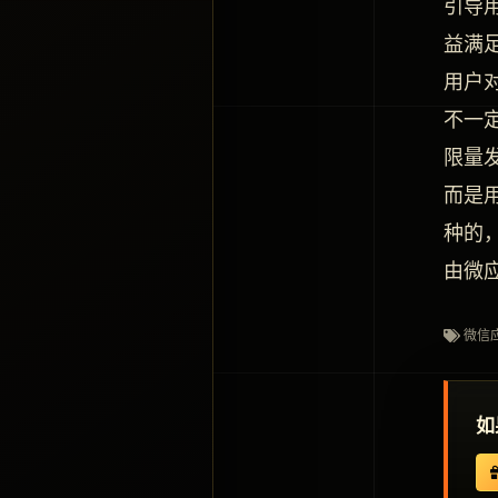
引导
益满
用户
不一
限量
而是
种的
由微
微信
如