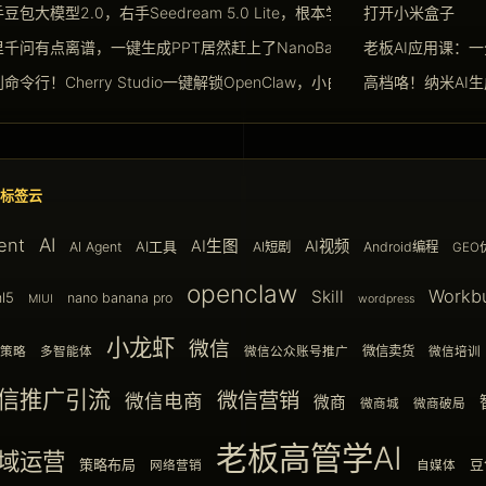
豆包大模型2.0，右手Seedream 5.0 Lite，根本学不完
打开小米盒子
千问有点离谱，一键生成PPT居然赶上了NanoBanana Pro
老板AI应用课：
命令行！Cherry Studio一键解锁OpenClaw，小白也能玩转Agent
高档咯！纳米AI
标签云
AI
ent
AI生图
AI视频
AI工具
AI Agent
AI短剧
Android编程
GEO
openclaw
Workb
Skill
l5
nano banana pro
MIUI
wordpress
小龙虾
微信
微信卖货
策略
多智能体
微信公众账号推广
微信培训
信推广引流
微信营销
微信电商
微商
微商城
微商破局
老板高管学AI
域运营
策略布局
豆
网络营销
自媒体