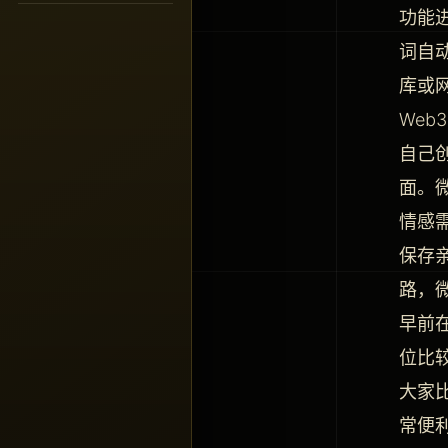
功能
词自
库或
Web
自己
面。
情感
保存
路，
早前
位比
大家
常便