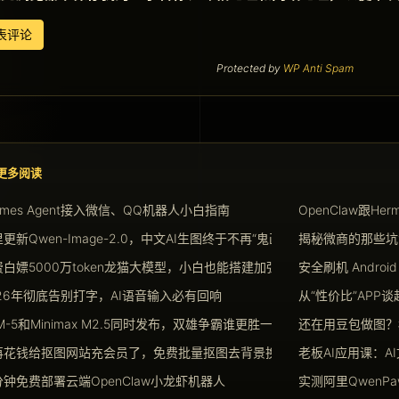
Protected by
WP Anti Spam
更多阅读
rmes Agent接入微信、QQ机器人小白指南
OpenClaw跟He
更新Qwen-Image-2.0，中文AI生图终于不再“鬼画符”
揭秘微商的那些坑
白嫖5000万token龙猫大模型，小白也能搭建加强版Openclaw
安全刷机 Androi
026年彻底告别打字，AI语音输入必有回响
从“性价比”APP
M-5和Minimax M2.5同时发布，双雄争霸谁更胜一筹
还在用豆包做图？
再花钱给抠图网站充会员了，免费批量抠图去背景换背景神器请收好
老板AI应用课：
分钟免费部署云端OpenClaw小龙虾机器人
实测阿里Qwen