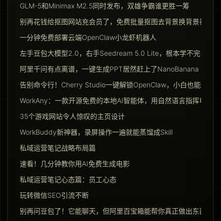
GLM-5和Minimax M2.5同时发布，双雄争霸谁更胜一筹
别再花钱给抠图网站充会员了，免费批量抠图去背景换背景神器请
一分钟免费部署云端OpenClaw小龙虾机器人
左手豆包大模型2.0，右手Seedream 5.0 Lite，根本学不完
阿里千问有点离谱，一键生成PPT居然赶上了NanoBanana Pro
告别命令行！Cherry Studio一键解锁OpenClaw，小白也能玩转Ag
WorkAny：一款开源免费的本地AI智能体，用自然语言指挥电脑干
35个游戏网站令人惊叹的主页设计
WorkBuddy新神器，录屏操作一遍就能蒸馏成Skill
私域运营笔记战略布局篇
速看！几分钟教你用AI免费生成电影
私域运营笔记心态篇：员工心态
玩转微信SEO引流不断
别再问豆包了！它能聊天，但阿里百宝箱能帮你真正做出东西来