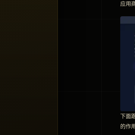
应用
下面
的作