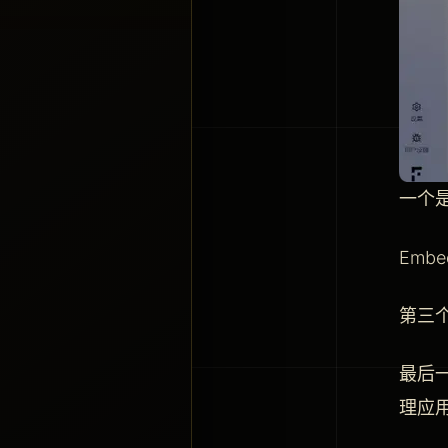
一个
Em
第三个
最后一
理应