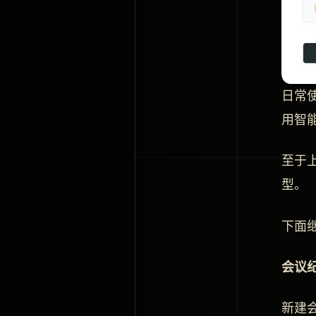
日常
用智
至于
型。
下面
会议
新建