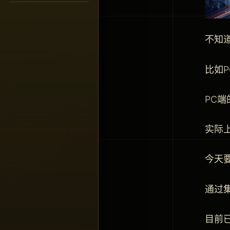
不知
比如
PC
实际
今天要
通过
目前已