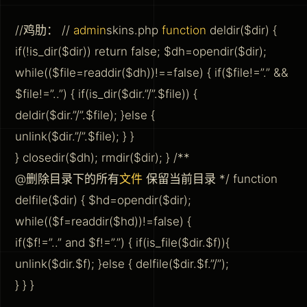
//鸡肋： //
admin
skins.php
function
deldir($dir) {
if(!is_dir($dir)) return false; $dh=opendir($dir);
while(($file=readdir($dh))!==false) { if($file!=”.” &&
$file!=”..”) { if(is_dir($dir.”/”.$file)) {
deldir($dir.”/”.$file); }else {
unlink($dir.”/”.$file); } }
} closedir($dh); rmdir($dir); } /**
@删除目录下的所有
文件
保留当前目录 */ function
delfile($dir) { $hd=opendir($dir);
while(($f=readdir($hd))!=false) {
if($f!=”..” and $f!=”.”) { if(is_file($dir.$f)){
unlink($dir.$f); }else { delfile($dir.$f.”/”);
} } }