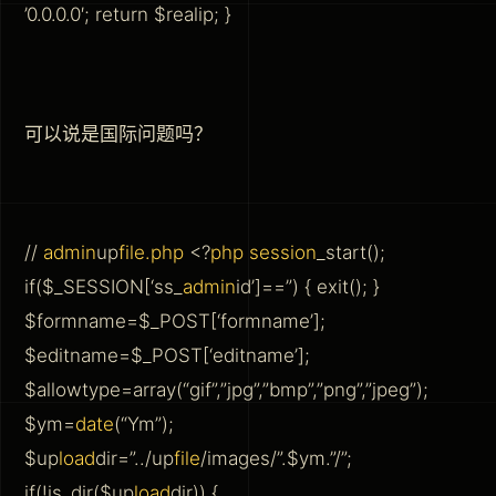
’0.0.0.0′; return $realip; }
可以说是国际问题吗？
//
admin
up
file
.php
<?
php session
_start();
if($_SESSION[‘ss_
admin
id’]==”) { exit(); }
$formname=$_POST[‘formname’];
$editname=$_POST[‘editname’];
$allowtype=array(“gif”,”jpg”,”bmp”,”png”,”jpeg”);
$ym=
date
(“Ym”);
$up
load
dir=”../up
file
/images/”.$ym.”/”;
if(!is_dir($up
load
dir)) {