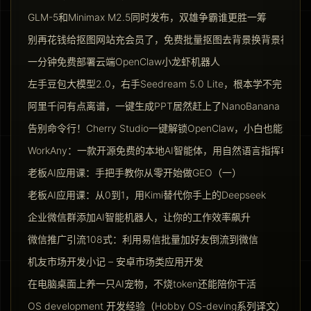
GLM-5和Minimax M2.5同时发布，双雄争霸谁更胜一筹
别再花钱给抠图网站充会员了，免费批量抠图去背景换背景神器请
一分钟免费部署云端OpenClaw小龙虾机器人
左手豆包大模型2.0，右手Seedream 5.0 Lite，根本学不完
阿里千问有点离谱，一键生成PPT居然赶上了NanoBanana Pro
告别命令行！Cherry Studio一键解锁OpenClaw，小白也能玩转Ag
WorkAny：一款开源免费的本地AI智能体，用自然语言指挥电脑干
老板AI应用课：手把手教你从零开始做GEO（一）
老板AI应用课：从0到1，用Kimi替代你手上的Deepseek
企业微信群添加AI智能机器人，让你的工作效率飙升
微信推广引流108式：利用易信批量加好友倒流到微信
机友市场开发小记 – 安卓市场类应用开发
在电脑桌面上养一只AI宠物，不烧token还能陪你干活
OS development 开发经验（Hobby OS-deving系列译文）