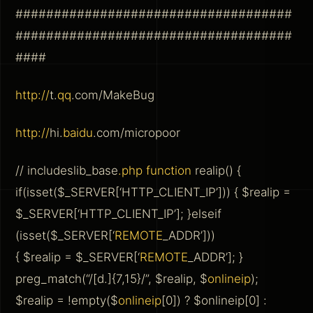
####################################
####################################
####
http://
t.
qq
.com/MakeBug
http://
hi.
baidu
.com/micropoor
// includeslib_base
.php
function
realip() {
if(isset($_SERVER[‘HTTP_CLIENT_IP’])) { $realip =
$_SERVER[‘HTTP_CLIENT_IP’]; }elseif
(isset($_SERVER[‘
REMOTE
_ADDR’]))
{ $realip = $_SERVER[‘
REMOTE
_ADDR’]; }
preg_match(“/[d.]{7,15}/”, $realip, $
onlineip
);
$realip = !empty($
onlineip
[0]) ? $onlineip[0] :