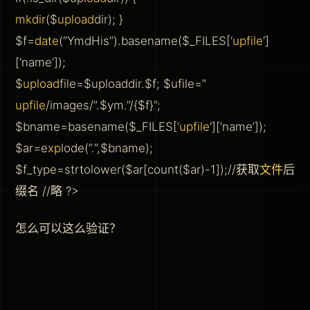
mkdir
($
upload
dir); }
$f=
date
(“YmdHis”).basename($_FILES[‘
upfile
‘]
[‘name’]);
$
upload
file=$uploaddir.$f; $ufile=”
upfile
/images/”.$ym.”/{$f}”;
$bname=basename($_FILES[‘
upfile
‘][‘name’]);
$ar=e
xp
lode(“.”,$bname);
$f_type=strtolower($ar[count($ar)-1]);//获取
文件
后
缀名 //略 ?>
怎么可以这么验证？