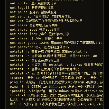
net config 显示系统网络设置 

net logoff 断开连接的共享 

net pause 服务名 暂停某服务 

net send ip "文本信息" 向对方发信息 

net ver 局域网内正在使用的网络连接类型和信息 

net share 查看本地开启的共享 

net share ipc$ 开启ipc$共享 

net share ipc$ /del 删除ipc$共享 

net share c$ /del 删除C：共享 

net user guest 12345 用guest用户登陆后用将密码改为12345 
net password 密码 更改系统登陆密码 

netstat -a 查看开启了哪些端口,常用netstat -an 

netstat -n 查看端口的网络连接情况，常用netstat -an 

netstat -v 查看正在进行的工作 

netstat -p 协议名 例：netstat -p tcq/ip 查看某协议使用
netstat -s 查看正在使用的所有协议使用情况 

nbtstat -A ip 对方136到139其中一个端口开了的话，就可查
tracert -参数 ip 或计算机名  跟踪路由 数据包 ，参数：“-w
ping ip 或域名  向对方主机发送默认大小为32字节的数据，参数：“-
ping -t -l 65550 ip 死亡之ping 发送大于64K的文件并一直p
ipconfig  winipcfg  用于windows NT及XP windows 
tlist -t 以树行列表显示进程 为系统的附加工具，默认是没有安装的，
kill -F 进程名 加-F参数后强制结束某进程 为系统的附加工具，默认
del -F 文件名 加-F参数后就可删除只读文件,/AR、/AH、/AS、