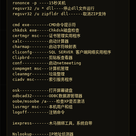
rononce -p ----15秒关机 

regsvr32 /u * dll----停止dll文件运行 

regsvr32 /u zipfldr dll------取消ZIP支持 

cmd exe--------CMD命令提示符 

chkdsk exe-----Chkdsk磁盘检查 

certmgr msc----证书管理实用程序 

calc-----------启动计算器 

charmap--------启动字符映射表 

cliconfg-------SQL SERVER 客户端网络实用程序 

Clipbrd--------剪贴板查看器 

conf-----------启动netmeeting 

compmgmt msc---计算机管理 

cleanmgr-------垃圾整理 

ciadv msc------索引服务程序 

osk------------打开屏幕键盘 

odbcad32-------ODBC数据源管理器 

oobe/msoobe /a----检查XP是否激活 

lusrmgr msc----本机用户和组 

logoff---------注销命令 

iexpress-------木马捆绑工具，系统自带 

Nslookup-------IP地址侦测器 
