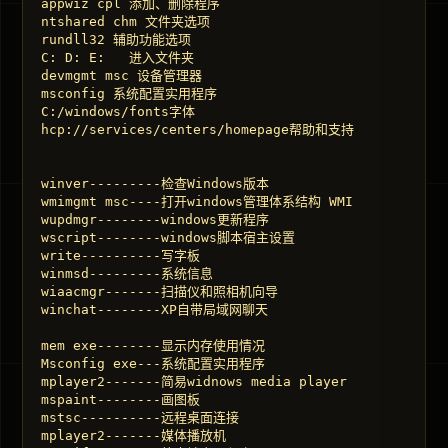
appwiz cpl 添加、删除程序 

ntshared chm 文件夹选项 

rundll32 辅助功能选项 

C: D: E:   进入文件夹 

devmgmt msc 设备管理器 

msconfig 系统配置实用程序 

C:/windows/fonts字体 

hcp://services/centers/homepage帮助和支持 

winver---------检查Windows版本 

wmimgmt msc----打开windows管理体系结构 WMI  

wupdmgr--------windows更新程序 

wscript--------windows脚本宿主设置 

write----------写字板 

winmsd---------系统信息 

wiaacmgr-------扫描仪和照相机向导 

winchat--------XP自带局域网聊天 

mem exe--------显示内存使用情况 

Msconfig exe---系统配置实用程序 

mplayer2-------简易widnows media player 

mspaint--------画图板 

mstsc----------远程桌面连接 

mplayer2-------媒体播放机 
