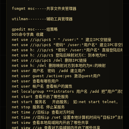
fsmgmt msc-----共享文件夹管理器 

utilman--------辅助工具管理器 

gpedit msc-----组策略   

DOS命令字典 收藏 

net use //ip/ipc$ " " /user:" " 建立IPC空链接 

net use //ip/ipc$ "密码" /user:"用户名" 建立IPC非空链接 
net use h: //ip/c$ "密码" /user:"用户名" 直接登陆后映
net use h: //ip/c$ 登陆后映射对方C：到本地为H: 

net use //ip/ipc$ /del 删除IPC链接 

net use h: /del 删除映射对方到本地的为H:的映射 

net user 用户名　密码　/add 建立用户 

net user guest /active:yes 激活guest用户 

net user 查看有哪些用户 

net user 帐户名 查看帐户的属性 

net localgroup ***istrators 用户名 /add 把“用户
net start 查看开启了哪些服务 

net start 服务名　 开启服务； 如:net start telnet， net s
net stop 服务名 停止某服务 

net time //目标ip 查看对方时间 

net time //目标ip /set 设置本地计算机时间与“目标IP”主
net view 查看本地局域网内开启了哪些共享 

net view //ip 查看对方局域网内开启了哪些共享 
