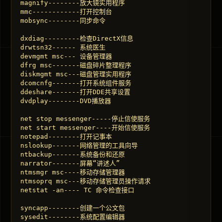
magnify--------放大镜实用程序 

mmc------------打开控制台 

mobsync--------同步命令 

dxdiag---------检查DirectX信息 

drwtsn32------ 系统医生 

devmgmt msc--- 设备管理器 

dfrg msc-------磁盘碎片整理程序 

diskmgmt msc---磁盘管理实用程序 

dcomcnfg-------打开系统组件服务 

ddeshare-------打开DDE共享设置 

dvdplay--------DVD播放器 

net stop messenger-----停止信使服务 

net start messenger----开始信使服务 

notepad--------打开记事本 

nslookup-------网络管理的工具向导 

ntbackup-------系统备份和还原 

narrator-------屏幕“讲述人” 

ntmsmgr msc----移动存储管理器 

ntmsoprq msc---移动存储管理员操作请求 

netstat -an---- TC 命令检查接口 

syncapp--------创建一个公文包 

sysedit--------系统配置编辑器 
