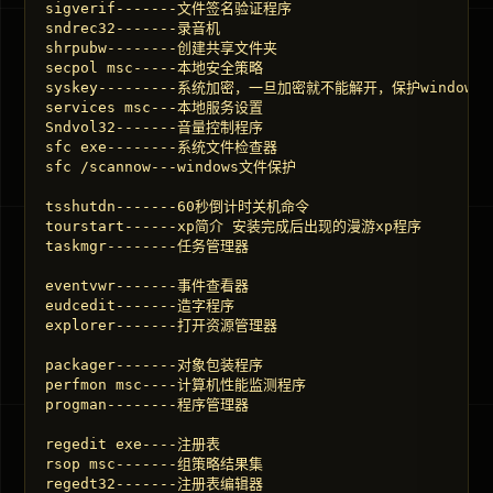
sigverif-------文件签名验证程序 

sndrec32-------录音机 

shrpubw--------创建共享文件夹 

secpol msc-----本地安全策略 

syskey---------系统加密，一旦加密就不能解开，保护windows
services msc---本地服务设置 

Sndvol32-------音量控制程序 

sfc exe--------系统文件检查器 

sfc /scannow---windows文件保护 

tsshutdn-------60秒倒计时关机命令 

tourstart------xp简介 安装完成后出现的漫游xp程序  

taskmgr--------任务管理器 

eventvwr-------事件查看器 

eudcedit-------造字程序 

explorer-------打开资源管理器 

packager-------对象包装程序 

perfmon msc----计算机性能监测程序 

progman--------程序管理器 

regedit exe----注册表 

rsop msc-------组策略结果集 

regedt32-------注册表编辑器 
