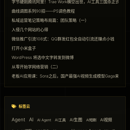
字节硬刚腾讯阿里！Trae Work横空出世，AI工具三国杀正式开打
曲线调图系列90招——PS调色教程
私域运营笔记策略布局篇：团队策略（一）
入侵几个网站的心得
微信推广引流108式：QQ群发红包全自动引流还赚点小钱
打开小米盒子
WordPress 将选中文字转发到微博
从零开始学网络营销（二）
老板AI应用课：Sora之后，国产最强AI视频生成模型Gaga来了
标签云
AI
Agent
AI生图
AI视频
AI工具
AI Agent
AI短剧