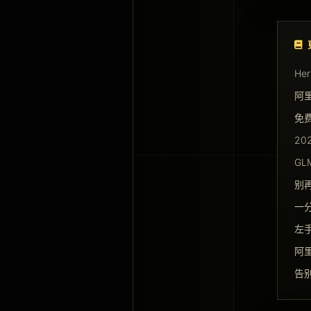
He
阿里
免费
2
GL
别
一
左手
阿里
告别