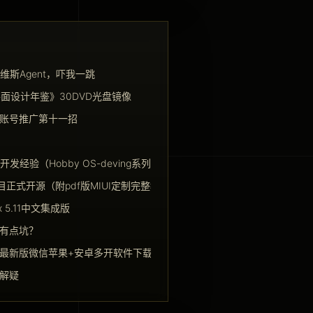
马维斯Agent，吓我一跳
平面设计年鉴》30DVD光盘镜像
账号推广第十一招
nt 开发经验（Hobby OS-deving系列译文）
项目正式开源（附pdf版MIUI定制完整教程）
nux 5.11中文集成版
有点坑？
最新版微信苹果+安卓多开软件下载！
解疑