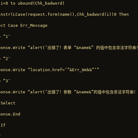
 i=0 to ubound(Chk_badword)

Instr(LCase(request.form(name)),Chk_badword(i))0 Then

ect Case Err_Message

 “1″

ponse.Write “alert(’出错了！表单 “&name&” 的值中包含非法字符
 “2″

ponse.Write “location.href=’”&Err_Web&”’”

 “3″

ponse.Write “alert(’出错了！参数 “&name&”的值中包含非法字符串！n
Select

onse.End

If


