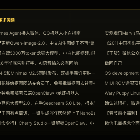
更多阅读
rmes Agent接入微信、QQ机器人小白指南
实测腾讯Marvis
更新Qwen-Image-2.0，中文AI生图终于不再“鬼画符”
《2011中国杰出
白嫖5000万token龙猫大模型，小白也能搭建加强版Openclaw
【干货】微信公众
026年彻底告别打字，AI语音输入必有回响
做回自己
M-5和Minimax M2.5同时发布，双雄争霸谁更胜一筹
OS developme
再花钱给抠图网站充会员了，免费批量抠图去背景换背景神器请收好
MIUI ROM适配
分钟免费部署云端OpenClaw小龙虾机器人
Wary Puppy Li
豆包大模型2.0，右手Seedream 5.0 Lite，根本学不完
确认过眼神，微选
千问有点离谱，一键生成PPT居然赶上了NanoBanana Pro
【春节前小福利】
命令行！Cherry Studio一键解锁OpenClaw，小白也能玩转Agent
微信电商概念全面