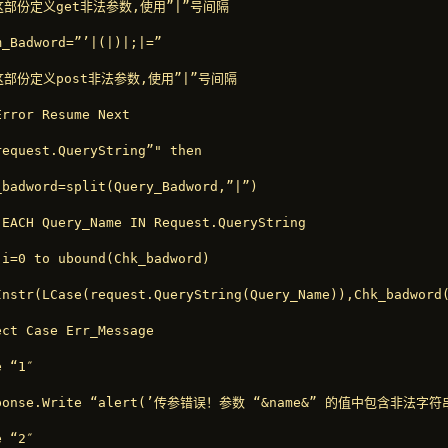
这部份定义get非法参数,使用”|”号间隔

m_Badword=”’|(|)|;|=”

这部份定义post非法参数,使用”|”号间隔

Error Resume Next

request.QueryString”" then

_badword=split(Query_Badword,”|”)

 EACH Query_Name IN Request.QueryString

 i=0 to ubound(Chk_badword)

Instr(LCase(request.QueryString(Query_Name)),Chk_badword(
ect Case Err_Message

 “1″

ponse.Write “alert(’传参错误！参数 “&name&” 的值中包含非法字符串！
 “2″
