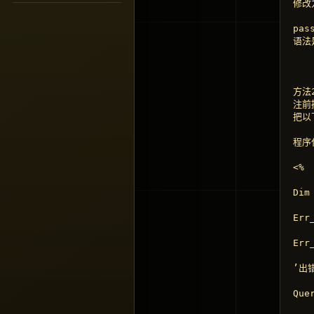
修改为
pas
语法
方法2
注前
把以下
程序
<%

Dim
Err_
Err
’出
Que