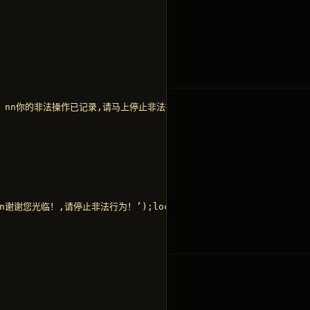
串！nn你的非法操作已记录,请马上停止非法行为！’);window.close();”

谢谢您光临！,请停止非法行为！’);location.href=’”&Err_Web&”’;”