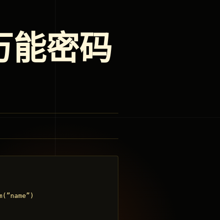
＂万能密码
”name”)
