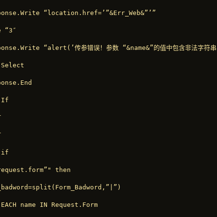
ponse.Write “location.href=’”&Err_Web&”’”

 “3″

ponse.Write “alert(’传参错误！参数 “&name&”的值中包含非法字符串！nn
Select

onse.End

If





if

request.form”" then

_badword=split(Form_Badword,”|”)

 EACH name IN Request.Form
