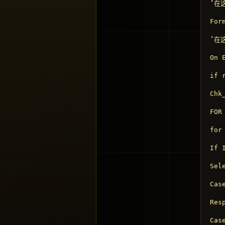
’在
For
’在
On 
if 
Chk
FOR
for
If 
Sel
Case
Res
Case