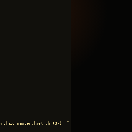
rt|mid|master.|set|chr(37)|=”
