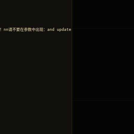
请不要在参数中出现：and update delete ; insert mid master 等