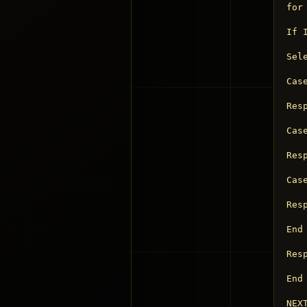
for
If 
Sel
Case
Res
Case
Res
Case
Res
End 
Resp
End 
NEXT