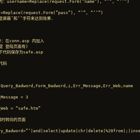
：username=Replace(request.Form(”name”), “’”, “’’”)

s=Replace(request.Form(”pass”), “’”, “’’”)

是屏蔽’和’’字符来达到效果.

：在conn.asp 内加入

提 登陆页面有)

代码保存为safe.asp

代码

 Query_Badword,Form_Badword,i,Err_Message,Err_Web,name

Message = 3

_Web = “safe.htm”

错时转向的页面

ry_Badword=”’|and|select|update|chr|delete|%20from|;|inse