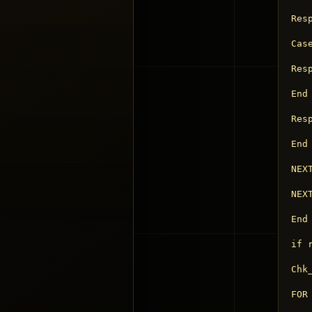
Res
Case
Res
End 
Resp
End 
NEXT
NEXT
End 
if 
Chk
FOR