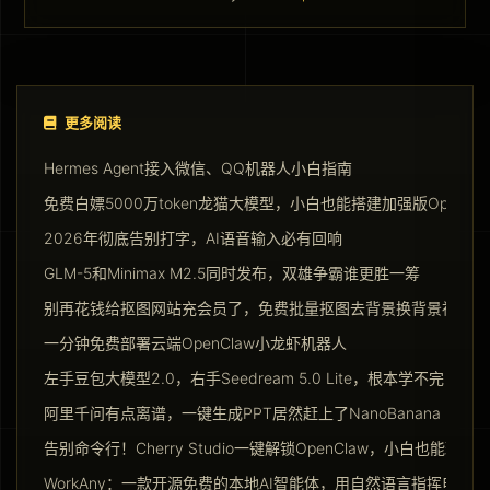
更多阅读
Hermes Agent接入微信、QQ机器人小白指南
免费白嫖5000万token龙猫大模型，小白也能搭建加强版Opencla
2026年彻底告别打字，AI语音输入必有回响
GLM-5和Minimax M2.5同时发布，双雄争霸谁更胜一筹
别再花钱给抠图网站充会员了，免费批量抠图去背景换背景神器请
一分钟免费部署云端OpenClaw小龙虾机器人
左手豆包大模型2.0，右手Seedream 5.0 Lite，根本学不完
阿里千问有点离谱，一键生成PPT居然赶上了NanoBanana Pro
告别命令行！Cherry Studio一键解锁OpenClaw，小白也能玩转Ag
WorkAny：一款开源免费的本地AI智能体，用自然语言指挥电脑干