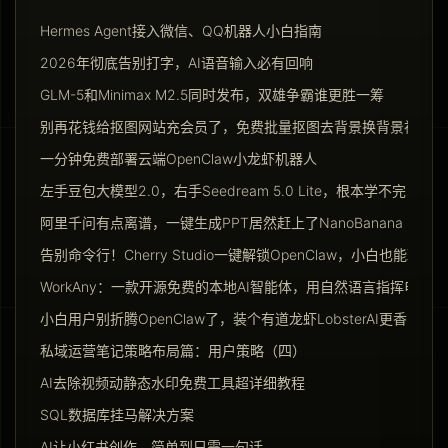
Hermes Agent接入微信、QQ机器人小白指南
2026年彻底告别打字，AI语音输入必有回响
GLM-5和Minimax M2.5同时发布，双雄争霸谁更胜一筹
别再花钱给抠图网站充会员了，免费批量抠图去背景换背景神器请
一分钟免费部署云端OpenClaw小龙虾机器人
左手豆包大模型2.0，右手Seedream 5.0 Lite，根本学不完
阿里千问有点离谱，一键生成PPT居然赶上了NanoBanana Pro
告别命令行！Cherry Studio一键解锁OpenClaw，小白也能玩转Ag
WorkAny：一款开源免费的本地AI智能体，用自然语言指挥电脑干
小白用户别折腾OpenClaw了，装个有道龙虾LobsterAI更香
私域运营笔记策略布局篇：用户策略（四）
AI去除视频动静态水印免费工具超详细教程
SQL数据库挂马解决方案
AI让小红书创作，简单到只需一句话