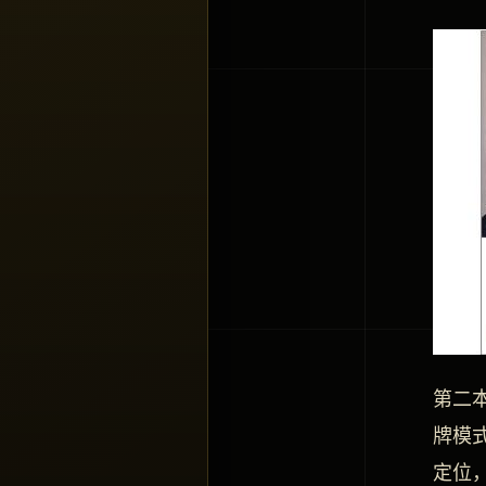
第二
牌模
定位