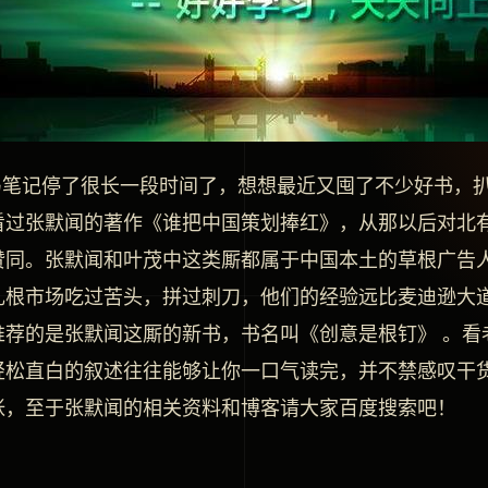
笔记停了很长一段时间了，想想最近又囤了不少好书，扒
看过张默闻的著作《谁把中国策划捧红》，从那以后对北
赞同。张默闻和叶茂中这类厮都属于中国本土的草根广告人
扎根市场吃过苦头，拼过刺刀，他们的经验远比麦迪逊大
推荐的是张默闻这厮的新书，书名叫《创意是根钉》 。看
轻松直白的叙述往往能够让你一口气读完，并不禁感叹干
张，至于张默闻的相关资料和博客请大家百度搜索吧！