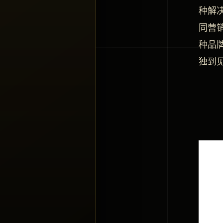
种解
同营
种品
独到