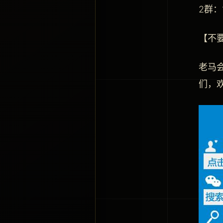
2群：
【不
老马
们，