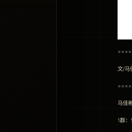
====
文/
====
马佳
1群：