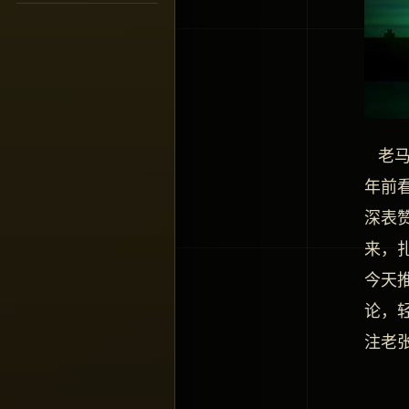
老马
年前
深表
来，
今天
论，
注老