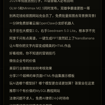
2026年彻底告别打字，AI语音输入必有回响
GLM-5和Minimax M2.5同时发布，双雄争霸谁更胜一筹
别再花钱给抠图网站充会员了，免费批量抠图去背景换背景神器请
一分钟免费部署云端OpenClaw小龙虾机器人
左手豆包大模型2.0，右手Seedream 5.0 Lite，根本学不完
阿里千问有点离谱，一键生成PPT居然赶上了NanoBanana Pro
让AI帮你把文字内容变成精美的HTML作品
好看视频，你不知道的营销技巧
微信企业号的价值
美容行业做微信如何考核效果
分享21个超棒的单页面HTML作品集展示模板
玩AI选哪个模型好？哪个模型更合适更划算？答案全在这里
推荐15个有价值的MySQL教程网站
法律问题不求人，免费AI律师24小时待命