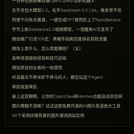
一分钟免费部署云端OpenClaw小龙虾机器人
左手豆包大模型2.0，右手Seedream 5.0 Lite，根本学不完
阿里千问有点离谱，一键生成PPT居然赶上了NanoBanana Pro
字节上新Seedance2.0视频模型，一觉醒来AI又变天了
微信推广引流108式：黑帽手段刷百度排名获取流量
微信上卖什么、怎么卖能赚钱？（五）
各种渗透提权经验和技巧总结
微信屌丝创业者的一些感悟
听说最近不养龙虾不养马的人，都在玩这个Agent
草民就是草民
装上这双眼睛，让你的OpenClaw和Hermes也能自动浏览网页
图片模糊不清晰？试试这款免费开源的AI图片高清放大工具
40个采用纹理背景的国外潮流网站实例