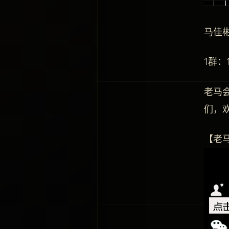
马佳
1群：
老马
们，
【老马