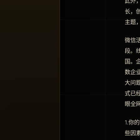
此外
长，
主题
微信
段。
国。
数企
大问
式已
眼全
1.
些因