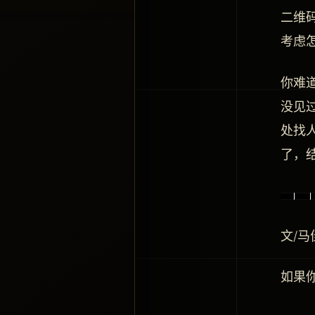
二维
考虑
你难
没见
处找
了，
文/
如果