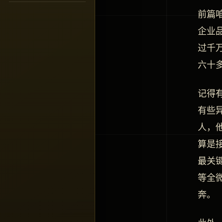
前篇
企业
过千
六十
记得
有些
人，
算是
最关
等全
奔。