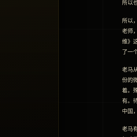
所以
所以
老师
维》
了一
老马
份的
着。
有。
中国
老马