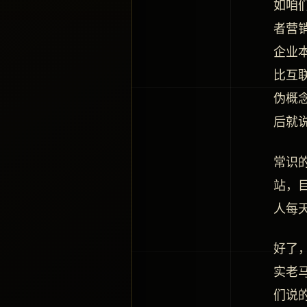
如咱
者营
企业
比互
伪概
后就
常识
站，
人每
好了
实老
们说