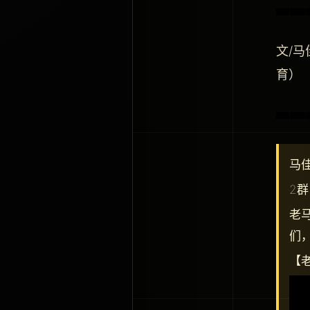
文/
育）
马
2群
老
们
【