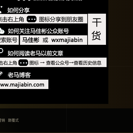
营销
颠覆式