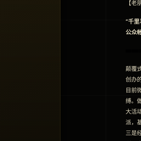
【老
“千
公众
颠覆
创办
目前
缚。
大活
派，
三是