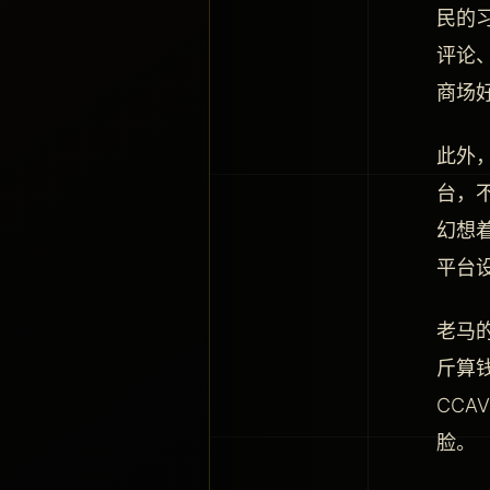
民的
评论
商场
此外
台，
幻想
平台
老马
斤算
CC
脸。