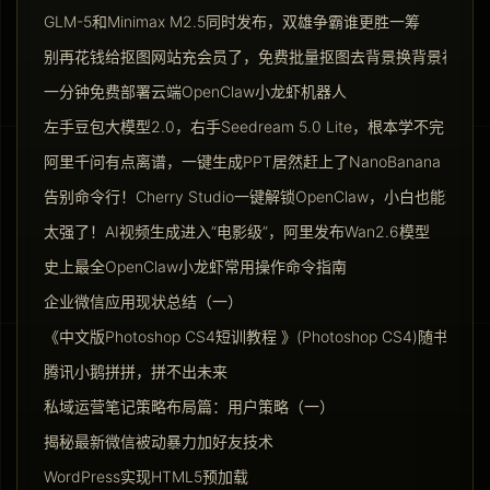
GLM-5和Minimax M2.5同时发布，双雄争霸谁更胜一筹
别再花钱给抠图网站充会员了，免费批量抠图去背景换背景神器请
一分钟免费部署云端OpenClaw小龙虾机器人
左手豆包大模型2.0，右手Seedream 5.0 Lite，根本学不完
阿里千问有点离谱，一键生成PPT居然赶上了NanoBanana Pro
告别命令行！Cherry Studio一键解锁OpenClaw，小白也能玩转Ag
太强了！AI视频生成进入“电影级”，阿里发布Wan2.6模型
史上最全OpenClaw小龙虾常用操作命令指南
企业微信应用现状总结（一）
《中文版Photoshop CS4短训教程 》(Photoshop CS4)随书光盘
腾讯小鹅拼拼，拼不出未来
私域运营笔记策略布局篇：用户策略（一）
揭秘最新微信被动暴力加好友技术
WordPress实现HTML5预加载